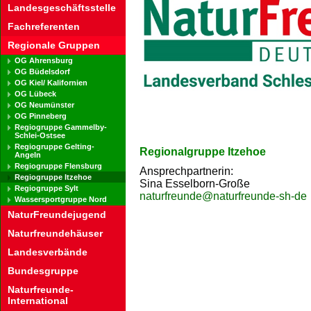
Landesgeschäftsstelle
Fachreferenten
Regionale Gruppen
OG Ahrensburg
OG Büdelsdorf
OG Kiel/ Kalifornien
OG Lübeck
OG Neumünster
OG Pinneberg
Regiogruppe Gammelby-
Schlei-Ostsee
Regiogruppe Gelting-
Regionalgruppe Itzehoe
Angeln
Regiogruppe Flensburg
Ansprechpartnerin:
Regiogruppe Itzehoe
Sina Esselborn-Große
Regiogruppe Sylt
naturfreunde@naturfreunde-sh-de
Wassersportgruppe Nord
NaturFreundejugend
Naturfreundehäuser
Landesverbände
Bundesgruppe
Naturfreunde-
International