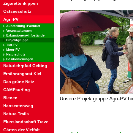
Zigarettenkippen
Ostseeschutz
Agri-PV
Ausstellung+Faltblatt
Veranstaltungen
Exkursionen+Infostände
Projektgruppe
Tier-PV
Moor-PV
Naturschutz
Positionierungen
Naturlehrpfad Gelting
Ernährungsrat Kiel
Das grüne Netz
CAMPsurfing
Bienen
Unsere Projektgruppe Agri-PV hie
Hanseatenweg
Natura Trails
Flusslandschaft Trave
Gärten der Vielfalt