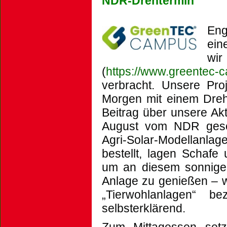
NDR-Drehtermin
Eng
ei
wi
(
https://www.greentec-
verbracht. Unsere Pro
Morgen mit einem Dreh
Beitrag über unsere Akt
August vom NDR gese
Agri-Solar-Modellan
bestellt, lagen Schafe
um an diesem sonnige
Anlage zu genießen – 
„Tierwohlanlagen“ b
selbsterklärend.
Zum Mittagessen setz