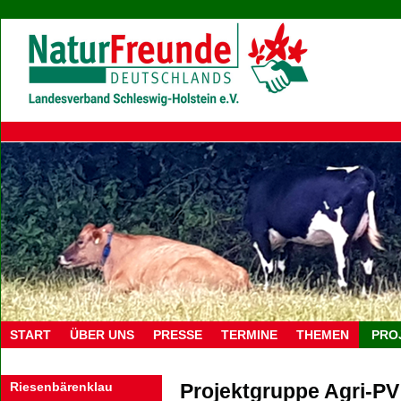
START
ÜBER UNS
PRESSE
TERMINE
THEMEN
PRO
Riesenbärenklau
Projektgruppe Agri-PV