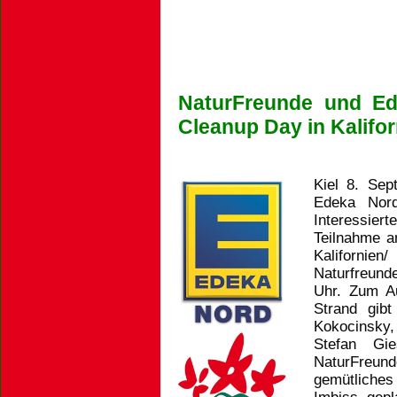
NaturFreunde und Ed
Cleanup Day in Kalifo
Kiel 8. Se
Edeka Nord
Interessier
Teilnahme a
Kalifornie
Naturfreund
Uhr.
Zum Au
Strand gib
Kokocinsky
Stefan Gi
NaturFreund
gemütliches