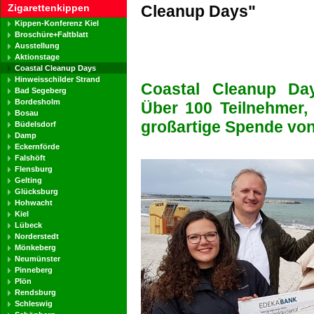
Zigarettenkippen
Cleanup Days"
Kippen-Konferenz Kiel
Broschüre+Faltblatt
Ausstellung
Aktionstage
Coastal Cleanup Days
Hinweisschilder Strand
Coastal Cleanup Day
Bad Segeberg
Bordesholm
Über 100 Teilnehmer,
Bosau
großartige Spende vo
Büdelsdorf
Damp
Eckernförde
Falshöft
Flensburg
Gelting
Glücksburg
Hohwacht
Kiel
Lübeck
Norderstedt
Mönkeberg
Neumünster
Pinneberg
Plön
Rendsburg
Schleswig