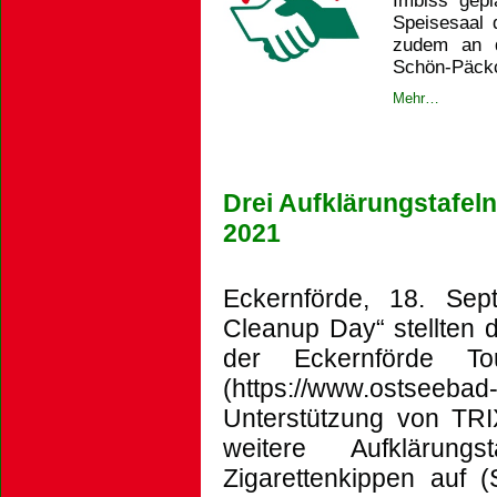
Imbiss gep
Speisesaal 
zudem an d
Schön-Päckc
Mehr…
Drei Aufklärungstafel
2021
Eckernförde, 18. Se
Cleanup Day“ stellten
der Eckernförde T
(https://www.ostseeb
Unterstützung von TRI
weitere Aufklärung
Zigarettenkippen auf (