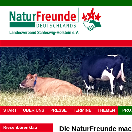
START
ÜBER UNS
PRESSE
TERMINE
THEMEN
PRO
Riesenbärenklau
Die NaturFreunde mach