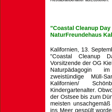
"Coastal Cleanup Day
NaturFreundehaus Kal
Kalifornien, 13. Septe
"Coastal Cleanup Day
Vorsitzende der OG Kie
Naturpädagogin im
zweistündige Müll-
Kalifornien/ Sch
Kindergartenalter.
Obwoh
der Ostsee bis zum Dün
meisten unsachgemäß e
ins Meer gespült word