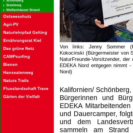
Schönberg
Steinberg
Weißenhäuser Strand
Ostseeschutz
Agri-PV
Naturlehrpfad Gelting
Ernährungsrat Kiel
Von links: Jenny Sommer (Pr
Das grüne Netz
Kokocinski (Bürgermeister von S
CAMPsurfing
NaturFreunde-Vorsitzender, der
Bienen
EDEKA Nord entgegen nimmt - 
Nord)
Hanseatenweg
Natura Trails
Kalifornien/ Schönberg
Flusslandschaft Trave
Bürgerinnen und Bürg
Gärten der Vielfalt
EDEKA Mitarbeitenden 
und Dauercamper, folg
und dem Landesverb
sammeln am Strand v